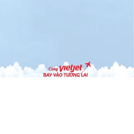
120+
400+
6000+
100+
Đường bay nội
Chuyến bay
Nhân viên thân
Tàu bay mới
địa và quốc tế
mỗi ngày
thiện, tận tình
hiện đại, bảo v
môi trường