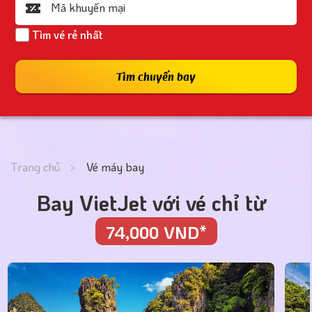
Mã khuyến mại
Tìm vé rẻ nhất
Tìm chuyến bay
Trang chủ
>
Vé máy bay
Bay VietJet với vé chỉ từ
74,000 VND*