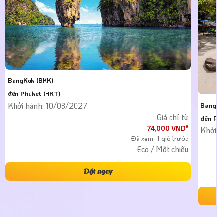
BangKok (BKK)
đến Phuket (HKT)
Khởi hành: 10/03/2027
Bang
Giá chỉ từ
đến P
74,000 VND*
Khởi
Đã xem:
1 giờ trước
Eco / Một chiều
Đặt ngay