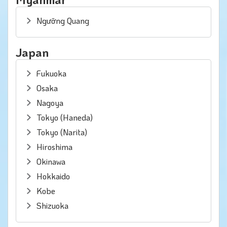
Ngưỡng Quang
Japan
Fukuoka
Osaka
Nagoya
Tokyo (Haneda)
Tokyo (Narita)
Hiroshima
Okinawa
Hokkaido
Kobe
Shizuoka